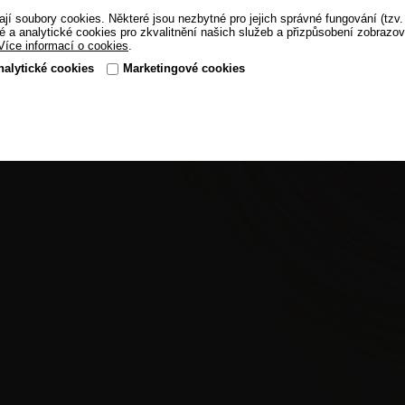
ají soubory cookies. Některé jsou nezbytné pro jejich správné fungování (tzv.
é a analytické cookies pro zkvalitnění našich služeb a přizpůsobení zobrazo
Více informací o cookies
.
nalytické cookies
Marketingové cookies