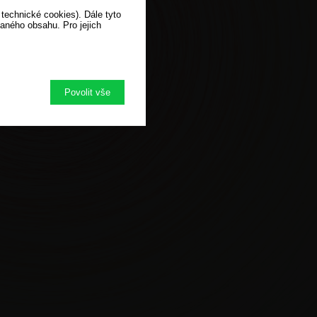
 technické cookies). Dále tyto
vaného obsahu. Pro jejich
Povolit vše