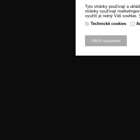
Tyto stránky používají a uklád
stránky využívají marketingov
využití je nutný Váš souhlas.
Technické cookies
A
Uložit nastavení