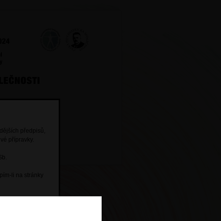
dějších předpisů,
vání
k
aktivní
účasti.
vé přípravky.
Sb.
pím-li na stránky