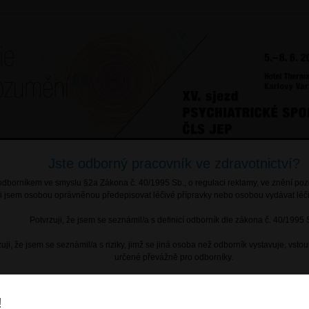
Jste odborný pracovník ve zdravotnictví?
Termín pro přihlášení abstraktů: do 25. března 2024
.
dborníkem ve smyslu §2a Zákona č. 40/1995 Sb., o regulaci reklamy, ve znění poz
Abstrakt je možné přihlásit pomocí on-line formuláře po
zaregistro
li jsem osobou oprávněnou předepisovat léčivé přípravky nebo osobou vydávat léči
Potvrzuji, že jsem se seznámil/a s definicí odborník dle zákona č. 40/1995 
uji, že jsem se seznámil/a s riziky, jimž se jiná osoba než odborník vystavuje, vstou
Copyright © 2013
GALÉN - SYMPOSION s.r.o.
, All Rights Reserved
určené převážně pro odborníky.
tvorba www stránek People For Net a.s.
Informace o cookies
!